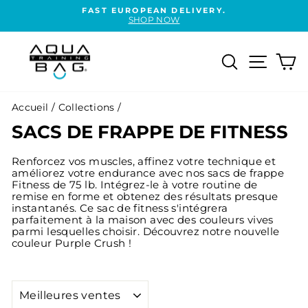
Passer
FAST EUROPEAN DELIVERY.
au
SHOP NOW
Diaporama
contenu
Pause
Rechercher
Naviga
Pa
Accueil
/
Collections
/
SACS DE FRAPPE DE FITNESS
Renforcez vos muscles, affinez votre technique et
améliorez votre endurance avec nos sacs de frappe
Fitness de 75 lb. Intégrez-le à votre routine de
remise en forme et obtenez des résultats presque
instantanés. Ce sac de fitness s'intégrera
parfaitement à la maison avec des couleurs vives
parmi lesquelles choisir. Découvrez notre nouvelle
couleur Purple Crush !
APPLIQUER